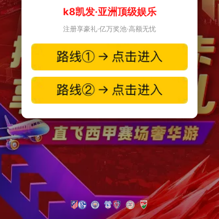
k8凯发·亚洲顶级娱乐
注册享豪礼·亿万奖池·高额无忧